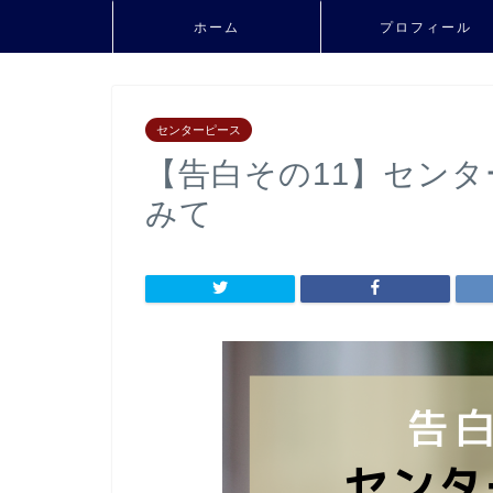
ホーム
プロフィール
センターピース
【告白その11】セン
みて