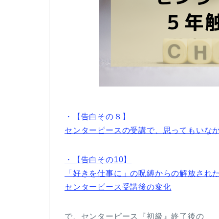
・【告白その８】
センターピースの受講で、思ってもいな
・【告白その10】
「好きを仕事に」の呪縛からの解放され
センターピース受講後の変化
で、センターピース『初級』終了後の