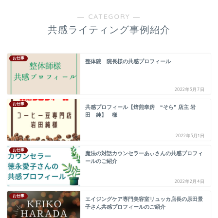
― CATEGORY ―
共感ライティング事例紹介
お仕事
整体院 院長様の共感プロフィール
2022年3月7日
お仕事
共感プロフィール【焙煎幸房 “そら” 店主 岩
田 純】 様
2022年3月1日
お仕事
魔法の対話カウンセラーあぃさんの共感プロフィ
ールのご紹介
2022年2月4日
お仕事
エイジングケア専門美容室リュッカ店長の原田景
子さん共感プロフィールのご紹介