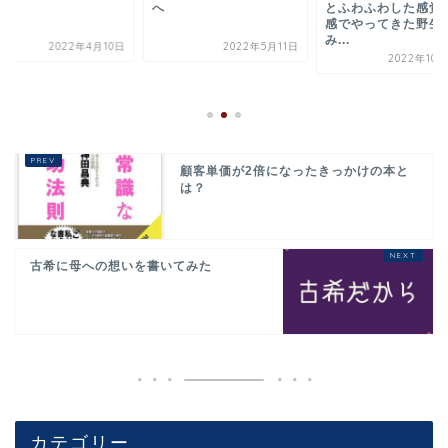
へ
とふわふわした感覚
感でやってきた野生
み...
2022年4月10日
2022年5月11日
2022年10
顧客単価が2倍になったきっかけの本と
は？
古希に母への想いを書いてみた
カテゴリー