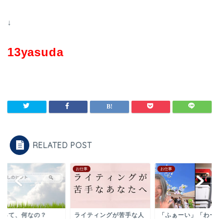
↓
13yasuda
RELATED POST
事
お仕事
お仕事
分って、何なの？
ライティングが苦手な人
「ふぁーい」「わー