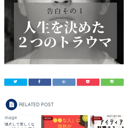
RELATED POST
1年
2021年
2021年
生が迷走して苦しくな