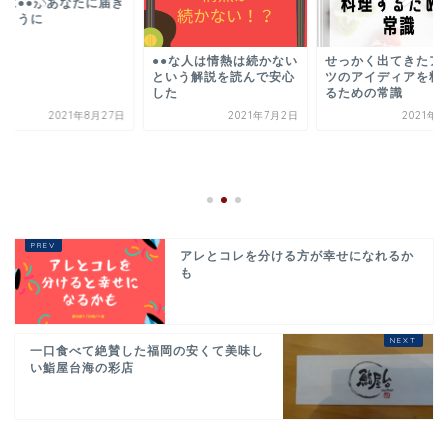
前に●●があなたに届き
すように
●●な人は情熱は続かない
せっかく出てきたア
という解説を読んで安心
ツのアイディアを料
した
るための常識
2021年8月27日
2021年7月2日
2021年7
アレとコレを分ける方が幸せになれるか
も
一口食べて絶賛した福岡の安くて美味し
い鮨屋台海の彩店