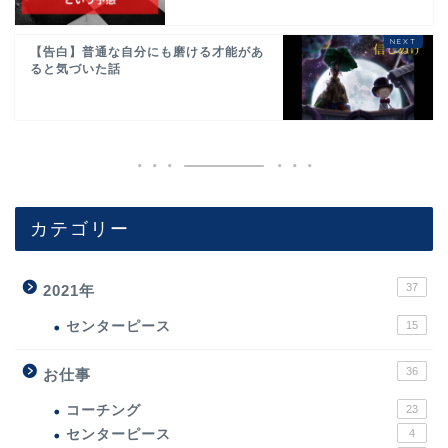
【告白】普通な自分にも磨ける才能があ
ると気づいた話
カテゴリー
37
2021年
センターピース
15
36
お仕事
コーチング
23
センターピース
4