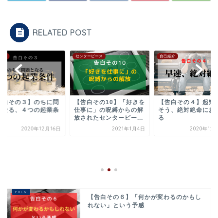
RELATED POST
紹介
センターピース
自己紹介
告白その３】のちに問
【告白その10】「好きを
【告白その４】起業
となる、４つの起業条
仕事に」の呪縛からの解
そう、絶対絶命にお
放されたセンターピー...
る
2020年12月16日
2021年1月4日
2020年12
【告白その６】「何かが変わるのかもし
れない」という予感